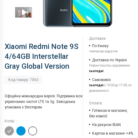
Доставка
Xiaomi Redmi Note 9S
По Києву
тимчасово відсутня
4/64GB Interstellar
Доставка по Україні
Gray Global Version
Новою поштою, відправимо
сьогодні
Самовивіз
Код товару: 7063
сьогодні
з 10:00 до 17:00, по
домовленості
Офіційна міжнародна версія. Підтримка всіх
українських частот LTE та 3g. Заводська
Оплата
упаковка з блістером.
Готівкою в магазині,
без комісії
Колір
На рахунок IBAN
Картою в магазині +4%