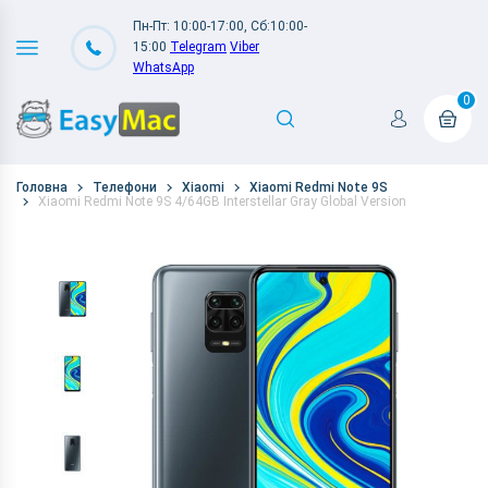
Пн-Пт: 10:00-17:00, Сб:10:00-
15:00
Telegram
Viber
WhatsApp
0
Головна
Телефони
Xiaomi
Xiaomi Redmi Note 9S
Xiaomi Redmi Note 9S 4/64GB Interstellar Gray Global Version