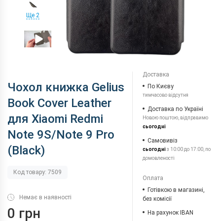
Ще 2
Доставка
Чохол книжка Gelius
По Києву
тимчасово відсутня
Book Cover Leather
Доставка по Україні
для Xiaomi Redmi
Новою поштою, відправимо
сьогодні
Note 9S/Note 9 Pro
Самовивіз
(Black)
сьогодні
з 10:00 до 17:00, по
домовленості
Код товару: 7509
Оплата
Готівкою в магазині,
Немає в наявності
без комісії
0 грн
На рахунок IBAN