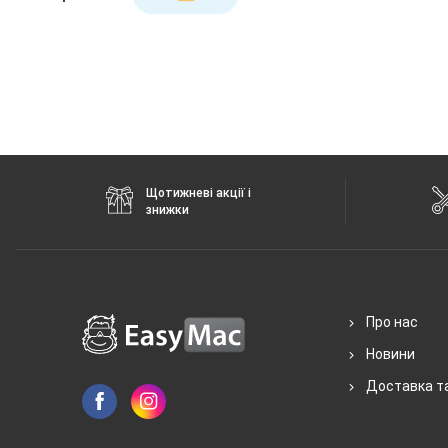
Характеристики та комплектацію товару виробник може змінити
Щотижневі акції і
знижки
Про нас
Новини
Доставка т