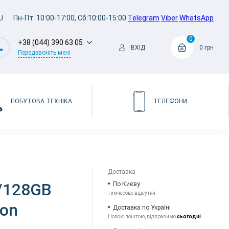
U
Пн-Пт: 10:00-17:00, Сб:10:00-15:00
Telegram
Viber
WhatsApp
0
+38 (044) 390 63 05
ВХІД
0 грн
Передзвоніть мені
ПОБУТОВА ТЕХНІКА
ТЕЛЕФОНИ
Доставка
6/128GB
По Києву
тимчасово відсутня
ion
Доставка по Україні
Новою поштою, відправимо
сьогодні