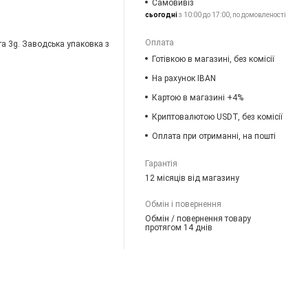
Самовивіз
сьогодні
з 10:00 до 17:00, по домовленості
Оплата
та 3g. Заводська упаковка з
Готівкою в магазині, без комісії
На рахунок IBAN
Картою в магазині +4%
Криптовалютою USDT, без комісії
Оплата при отриманні, на пошті
Гарантія
12 місяців від магазину
Обмін і повернення
Обмін / повернення товару
протягом 14 днів