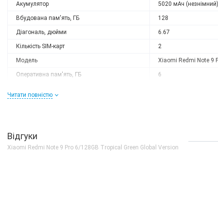
Акумулятор
5020 мАч (незнімний
Вбудована пам'ять, ГБ
128
Діагональ, дюйми
6.67
Кількість SIM-карт
2
Модель
Xiaomi Redmi Note 9 
Оперативна пам'ять, ГБ
6
Роздільна здатність
2400x1080
Читати повністю
Слот розширення
є
Тип матриці
IPS
Процесор
Відгуки
Кількість ядер
8
Xiaomi Redmi Note 9 Pro 6/128GB Tropical Green Global Version
Процесор
Qualcomm Snapdragon
Частота, GHz
2x2.3 + 6х1.8
Камера
Відеозйомка
4K 30fps