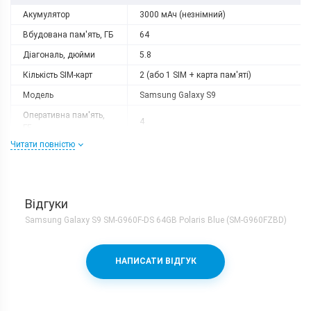
Акумулятор
3000 мАч (незнімний)
Вбудована пам'ять, ГБ
64
Діагональ, дюйми
5.8
Кількість SIM-карт
2 (або 1 SIM + карта пам'яті)
Модель
Samsung Galaxy S9
Оперативна пам'ять,
4
ГБ
Читати повністю
Роздільна здатність
2960x1440
Слот розширення
microSD
Тип матриці
Super AMOLED
Відгуки
Процесор
Samsung Galaxy S9 SM-G960F-DS 64GB Polaris Blue (SM-G960FZBD)
Кількість ядер
8
Samsung Exynos 9810 + Mali-
Процесор
НАПИСАТИ ВІДГУК
G72MP18
Частота, GHz
4х2.7 + 4х1.8
Камера