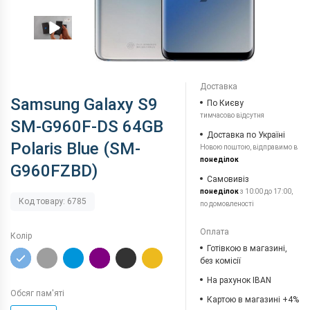
Доставка
Samsung Galaxy S9
По Києву
тимчасово відсутня
SM-G960F-DS 64GB
Доставка по Україні
Polaris Blue (SM-
Новою поштою, відправимо в
понеділок
G960FZBD)
Самовивіз
понеділок
з 10:00 до 17:00,
Код товару: 6785
по домовленості
Оплата
Колір
Готівкою в магазині,
без комісії
На рахунок IBAN
Обсяг пам'яті
Картою в магазині +4%