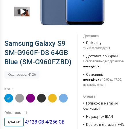
Доставка
Samsung Galaxy S9
По Києву
тимчасово відсутня
SM-G960F-DS 64GB
Доставка по Україні
Blue (SM-G960FZBD)
Новою поштою, відправимо в
понеділок
Самовивіз
Код товару: 4126
понеділок
з 10:00 до 17:00,
по домовленості
Колір
Оплата
Готівкою в магазині,
без комісії
Обсяг пам'яті
На рахунок IBAN
4/128 GB
4/256 GB
4/64 GB
Картою в магазині +4%