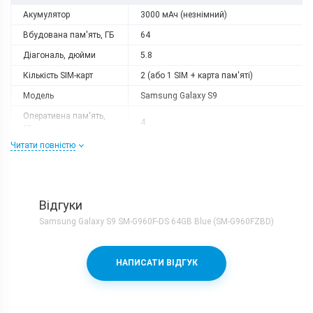
Акумулятор
3000 мАч (незнімний)
Вбудована пам'ять, ГБ
64
Діагональ, дюйми
5.8
Кількість SIM-карт
2 (або 1 SIM + карта пам'яті)
Модель
Samsung Galaxy S9
Оперативна пам'ять,
4
ГБ
Читати повністю
Роздільна здатність
2960x1440
Слот розширення
microSD
Тип матриці
Super AMOLED
Відгуки
Процесор
Samsung Galaxy S9 SM-G960F-DS 64GB Blue (SM-G960FZBD)
Кількість ядер
8
Samsung Exynos 9810 + Mali-
Процесор
НАПИСАТИ ВІДГУК
G72MP18
Частота, GHz
4х2.7 + 4х1.8
Камера