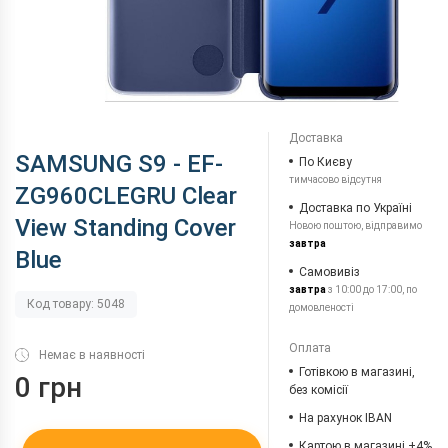
Доставка
SAMSUNG S9 - EF-
По Києву
тимчасово відсутня
ZG960CLEGRU Clear
Доставка по Україні
View Standing Cover
Новою поштою, відправимо
завтра
Blue
Самовивіз
завтра
з 10:00 до 17:00, по
Код товару: 5048
домовленості
Оплата
Немає в наявності
Готівкою в магазині,
0 грн
без комісії
На рахунок IBAN
Картою в магазині +4%