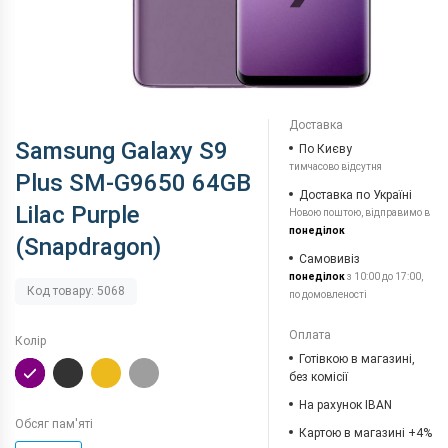
Доставка
Samsung Galaxy S9
По Києву
тимчасово відсутня
Plus SM-G9650 64GB
Доставка по Україні
Lilac Purple
Новою поштою, відправимо в
понеділок
(Snapdragon)
Самовивіз
понеділок
з 10:00 до 17:00,
Код товару: 5068
по домовленості
Оплата
Колір
Готівкою в магазині,
без комісії
На рахунок IBAN
Обсяг пам'яті
Картою в магазині +4%