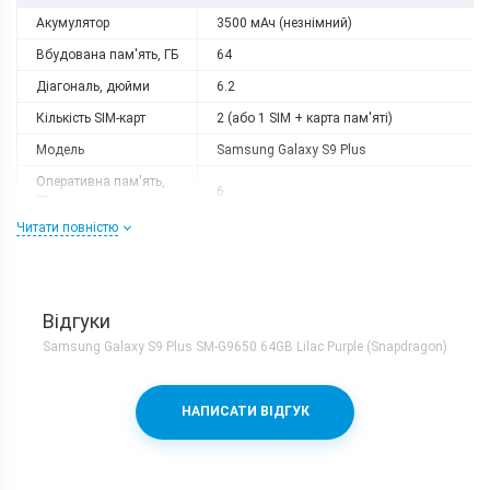
Акумулятор
3500 мАч (незнімний)
Вбудована пам'ять, ГБ
64
Діагональ, дюйми
6.2
Кількість SIM-карт
2 (або 1 SIM + карта пам'яті)
Модель
Samsung Galaxy S9 Plus
Оперативна пам'ять,
6
ГБ
Читати повністю
Роздільна здатність
2960x1440
Слот розширення
microSD
Тип матриці
Super AMOLED
Відгуки
Процесор
Samsung Galaxy S9 Plus SM-G9650 64GB Lilac Purple (Snapdragon)
Кількість ядер
8
Qualcomm Snapdragon 845 + Adreno
Процесор
НАПИСАТИ ВІДГУК
630
Частота, GHz
4х2.8 + 4х1.7
Камера