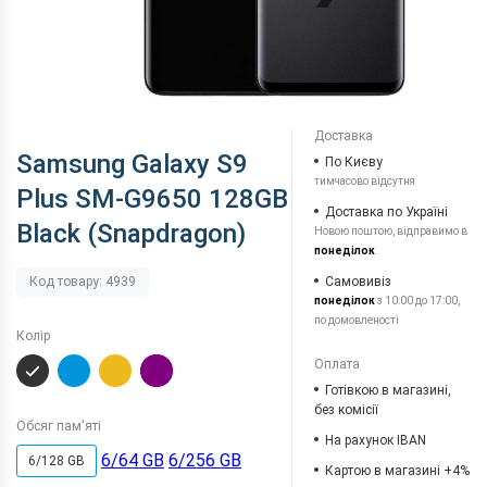
Доставка
Samsung Galaxy S9
По Києву
тимчасово відсутня
Plus SM-G9650 128GB
Доставка по Україні
Black (Snapdragon)
Новою поштою, відправимо в
понеділок
Самовивіз
Код товару: 4939
понеділок
з 10:00 до 17:00,
по домовленості
Колір
Оплата
Готівкою в магазині,
без комісії
Обсяг пам'яті
На рахунок IBAN
6/64 GB
6/256 GB
6/128 GB
Картою в магазині +4%