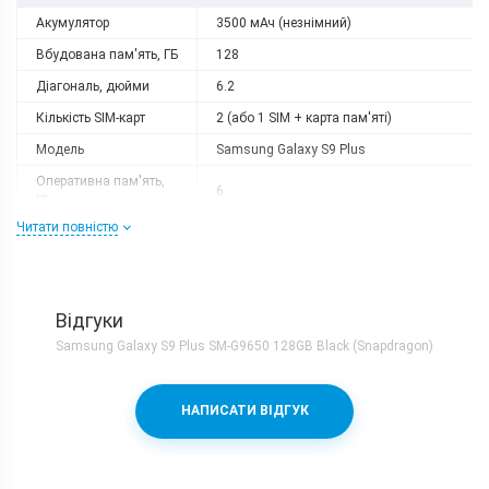
Акумулятор
3500 мАч (незнімний)
Вбудована пам'ять, ГБ
128
Діагональ, дюйми
6.2
Кількість SIM-карт
2 (або 1 SIM + карта пам'яті)
Модель
Samsung Galaxy S9 Plus
Оперативна пам'ять,
6
ГБ
Читати повністю
Роздільна здатність
2960x1440
Слот розширення
microSD
Тип матриці
Super AMOLED
Відгуки
Процесор
Samsung Galaxy S9 Plus SM-G9650 128GB Black (Snapdragon)
Кількість ядер
8
Qualcomm Snapdragon 845 + Adreno
Процесор
НАПИСАТИ ВІДГУК
630
Частота, GHz
4х2.8 + 4х1.7
Камера