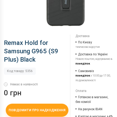
Доставка
Remax Hold for
По Києву
тимчасово відсутня
Samsung G965 (S9
Доставка по Україні
Plus) Black
Новою поштою, відправимо в
понеділок
Самовивіз
Код товару: 5356
понеділок
з 10:00 до 17:00,
по домовленості
Немає в наявності
0 грн
Оплата
Готівкою в магазині,
без комісії
На рахунок IBAN
ПОВІДОМИТИ ПРО НАДХОДЖЕННЯ
Картою в магазині +4%