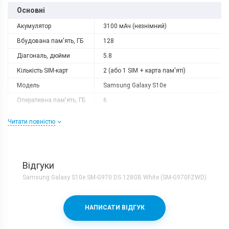
Основні
Акумулятор
3100 мАч (незнімний)
Вбудована пам'ять, ГБ
128
Діагональ, дюйми
5.8
Кількість SIM-карт
2 (або 1 SIM + карта пам'яті)
Модель
Samsung Galaxy S10e
Оперативна пам'ять, ГБ
6
Роздільна здатність
2280x1080
Читати повністю
Слот розширення
microSD (до 512 GB)
Тип матриці
Dynamic AMOLED
Процесор
Відгуки
Кількість ядер
8
Samsung Galaxy S10e SM-G970 DS 128GB White (SM-G970FZWD)
Samsung Exynos 9820 + Mali-
Процесор
G76MP12
НАПИСАТИ ВІДГУК
Частота, GHz
2x2.73 + 2x2.5 + 4x2.0