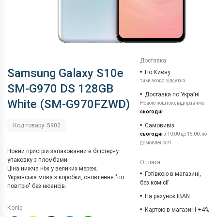
Доставка
Samsung Galaxy S10e
По Києву
тимчасово відсутня
SM-G970 DS 128GB
Доставка по Україні
White (SM-G970FZWD)
Новою поштою, відправимо
сьогодні
Самовивіз
Код товару: 5902
сьогодні
з 10:00 до 15:00, по
домовленості
Новий пристрій запакований в блістерну
упаковку з пломбами;
Оплата
Ціна нижча ніж у великих мереж;
Готівкою в магазині,
Українська мова з коробки, оновлення "по
без комісії
повітрю" без нюансів.
На рахунок IBAN
Колір
Картою в магазині +4%