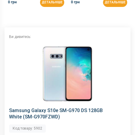
0 грн
0 грн
ДЕТАЛЬНІШЕ
ДЕТАЛЬНІШЕ
GPS
є
NFC
є
Wi-Fi
802.11 a/b/g/n/ac/ax, 2.4 + 5 ГГц
Інтерфейсний роз'єм
Type-C
Ви дивитесь:
Аудіороз'єм
3.5 мм
Характеристики та комплектацію товару виробник може
змінити без повідомлення.
Samsung Galaxy S10e SM-G970 DS 128GB
White (SM-G970FZWD)
Код товару: 5902