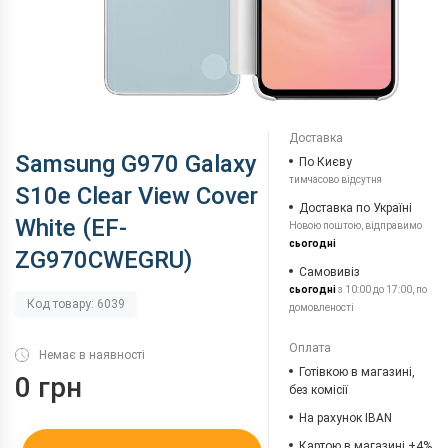
Доставка
Samsung G970 Galaxy
По Києву
тимчасово відсутня
S10e Clear View Cover
Доставка по Україні
White (EF-
Новою поштою, відправимо
сьогодні
ZG970CWEGRU)
Самовивіз
сьогодні
з 10:00 до 17:00, по
Код товару: 6039
домовленості
Оплата
Немає в наявності
Готівкою в магазині,
0 грн
без комісії
На рахунок IBAN
Картою в магазині +4%