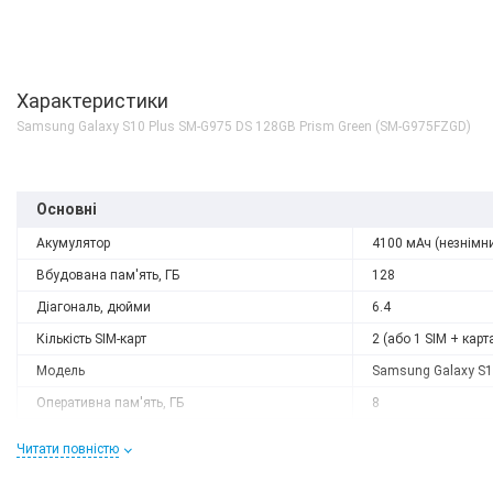
Характеристики
Samsung Galaxy S10 Plus SM-G975 DS 128GB Prism Green (SM-G975FZGD)
Основні
Акумулятор
4100 мАч (незнімн
Вбудована пам'ять, ГБ
128
Діагональ, дюйми
6.4
Кількість SIM-карт
2 (або 1 SIM + карт
Модель
Samsung Galaxy S1
Немає в наявності
Оперативна пам'ять, ГБ
8
Samsung G975 Galaxy S
Роздільна здатність
3040х1440
Plus Silicone Cover Navy 
Читати повністю
PG975TNEGRU)
Слот розширення
microSD (до 512 GB
0 грн
ДЕТАЛЬН