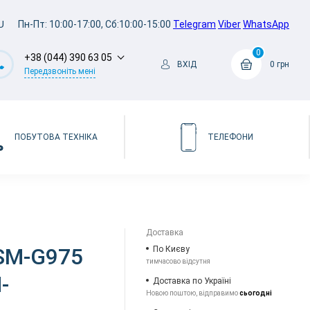
U
Пн-Пт: 10:00-17:00, Сб:10:00-15:00
Telegram
Viber
WhatsApp
0
+38 (044) 390 63 05
ВХІД
0 грн
Передзвоніть мені
ПОБУТОВА ТЕХНІКА
ТЕЛЕФОНИ
Доставка
 SM-G975
По Києву
тимчасово відсутня
-
Доставка по Україні
Новою поштою, відправимо
сьогодні