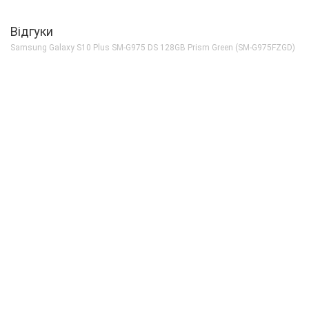
Тип матриці
Dynamic AMOLED
Процесор
Відгуки
Кількість ядер
8
Samsung Galaxy S10 Plus SM-G975 DS 128GB Prism Green (SM-G975FZGD)
Процесор
Samsung Exynos 98
Частота, GHz
2x2.73 + 2x2.5 + 4x
Камера
Відеозйомка
2160p 60fps, 1080p
Основна камера, Мп
12 (f/2.4) + 12 (f/1.
Спалах
є
Фронтальна камера, Мп
10 (f/1.9) + 8 (f/2.2)
Корпус
Вага, г
175
Захист від пилу і вологи
є (IP68)
Матеріал рамки і кришки
алюміній + скло
Розміри, мм
157.6х74.1х7.8