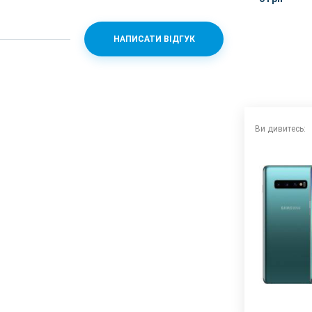
НАПИСАТИ ВІДГУК
20 + Mali-G76MP12
2.0
Ви дивитесь:
 60fps, 720p 960fps
5-2.4) + 16 (f/2.2)