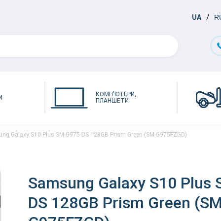
UA
R
КОМП'ЮТЕРИ,
И
ПЛАНШЕТИ
ng Galaxy S10 Plus SM-G975 DS 128GB Prism Green (SM-G975FZGD)
Samsung Galaxy S10 Plus
DS 128GB Prism Green (SM