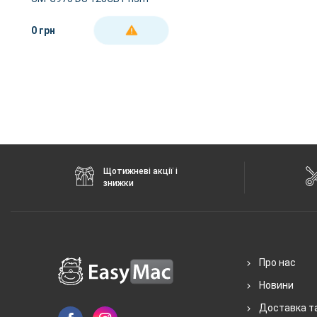
Green (SM-G975FZGD)
0 грн
ДЕТАЛЬНІШЕ
Щотижневі акції і
знижки
Про нас
Новини
Доставка т