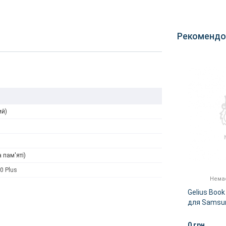
Рекомендо
ий)
а пам'яті)
0 Plus
Немає в наявності
Немає
10
Захисне скло 5D Edge
Gelius Book
(EF-
Samsung G975 (S10 Plus)
для Samsun
Clear
Plus-2019) 
)
0 грн
0 грн
ІШЕ
ДЕТАЛЬНІШЕ