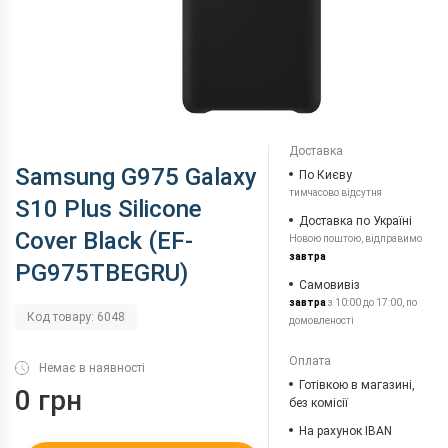
Доставка
Samsung G975 Galaxy
По Києву
тимчасово відсутня
S10 Plus Silicone
Доставка по Україні
Cover Black (EF-
Новою поштою, відправимо
завтра
PG975TBEGRU)
Самовивіз
завтра
з 10:00 до 17:00, по
Код товару: 6048
домовленості
Оплата
Немає в наявності
Готівкою в магазині,
0 грн
без комісії
На рахунок IBAN