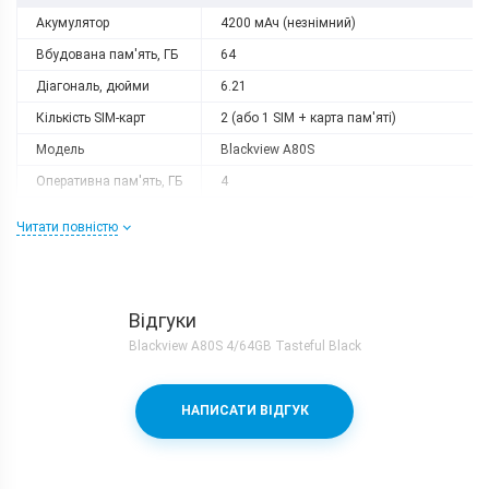
Акумулятор
4200 мАч (незнімний)
Вбудована пам'ять, ГБ
64
Діагональ, дюйми
6.21
Кількість SIM-карт
2 (або 1 SIM + карта пам'яті)
Модель
Blackview A80S
Оперативна пам'ять, ГБ
4
Роздільна здатність
1520x720
Читати повністю
Слот розширення
є
Тип матриці
IPS
Процесор
Відгуки
Кількість ядер
8
Blackview A80S 4/64GB Tasteful Black
MediaTek MT6762V + PowerVR
Процесор
GE8320
НАПИСАТИ ВІДГУК
Частота, GHz
1.8
Камера