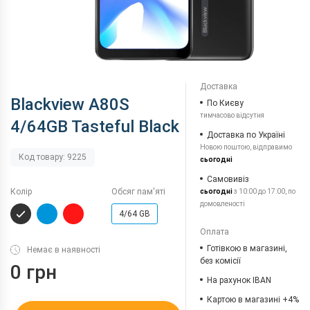
Доставка
Blackview A80S
По Києву
тимчасово відсутня
4/64GB Tasteful Black
Доставка по Україні
Новою поштою, відправимо
Код товару: 9225
сьогодні
Самовивіз
Колір
Обсяг пам'яті
сьогодні
з 10:00 до 17:00, по
домовленості
4/64 GB
Оплата
Готівкою в магазині,
Немає в наявності
без комісії
0 грн
На рахунок IBAN
Картою в магазині +4%