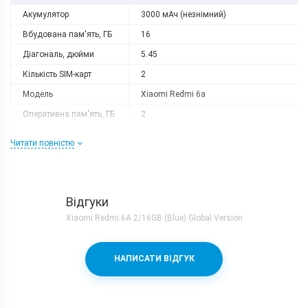
Акумулятор
3000 мАч (незнімний)
Вбудована пам'ять, ГБ
16
Діагональ, дюйми
5.45
Кількість SIM-карт
2
Модель
Xiaomi Redmi 6a
Оперативна пам'ять, ГБ
2
Роздільна здатність
1440x720
Читати повністю
Слот розширення
microSD (до 256 GB)
Тип матриці
IPS
Процесор
Відгуки
Кількість ядер
4
Xiaomi Redmi 6A 2/16GB (Blue) Global Version
Mediatek Helio A22 + PowerVR
Процесор
GE8320
НАПИСАТИ ВІДГУК
Частота, GHz
2
Камера