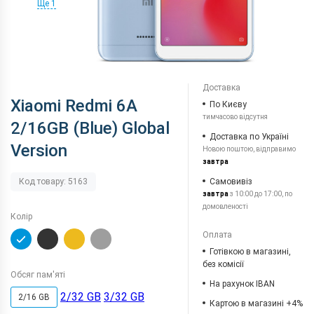
Ще 1
Доставка
Xiaomi Redmi 6A
По Києву
тимчасово відсутня
2/16GB (Blue) Global
Доставка по Україні
Version
Новою поштою, відправимо
завтра
Самовивіз
Код товару: 5163
завтра
з 10:00 до 17:00, по
домовленості
Колір
Оплата
Готівкою в магазині,
без комісії
Обсяг пам'яті
На рахунок IBAN
2/32 GB
3/32 GB
2/16 GB
Картою в магазині +4%