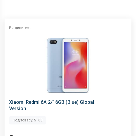
Wi-Fi
802.11 b/g/n, 2.4 ГГц
Інтерфейсний роз'єм
microUSB
Аудіороз'єм
3.5 мм
Ви дивитесь:
Характеристики та комплектацію товару виробник може
змінити без повідомлення.
Xiaomi Redmi 6A 2/16GB (Blue) Global
Version
Код товару: 5163