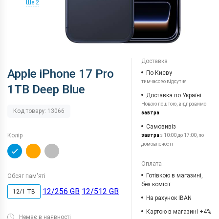
Ще 2
Доставка
Apple iPhone 17 Pro
По Києву
тимчасово відсутня
1TB Deep Blue
Доставка по Україні
Новою поштою, відправимо
Код товару: 13066
завтра
Самовивіз
Колір
завтра
з 10:00 до 17:00, по
домовленості
Оплата
Готівкою в магазині,
Обсяг пам'яті
без комісії
12/256 GB
12/512 GB
12/1 TB
На рахунок IBAN
Картою в магазині +4%
Немає в наявності