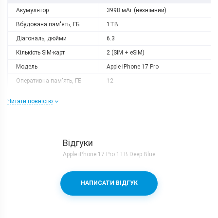
Акумулятор
3998 мАг (незнімний)
Вбудована пам'ять, ГБ
1TB
Діагональ, дюйми
6.3
Кількість SIM-карт
2 (SIM + eSIM)
Модель
Apple iPhone 17 Pro
Оперативна пам'ять, ГБ
12
Роздільна здатність
1206 x 2622
Читати повністю
Слот розширення
немає
Тип матриці
OLED
Процесор
Відгуки
Кількість ядер
6
Apple iPhone 17 Pro 1TB Deep Blue
Процесор
Apple A19 Pro
Камера
НАПИСАТИ ВІДГУК
Відеозйомка
4K 120fps
Основна камера, Мп
48 (f/1.8) + 48 (f/2.8) + 48 (f/2.2)