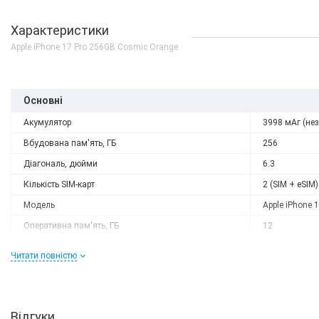
Характеристики
Apple iPhone 17 Pro 256GB Cosmic Orange
Основні
Акумулятор
3998 мАг (не
Вбудована пам'ять, ГБ
256
Діагональ, дюйми
6.3
Кількість SIM-карт
2 (SIM + eSIM)
Модель
Apple iPhone 1
Оперативна пам'ять, ГБ
12
Роздільна здатність
1206 x 2622
Читати повністю
Слот розширення
немає
Тип матриці
OLED
Процесор
Відгуки