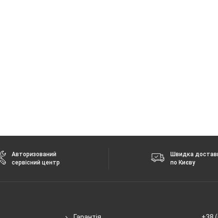
/ac/6e/7, tri-band
 без повідомлення.
Авторизований
Швидка достав
сервісний центр
по Києву
Гарантія
+38 (