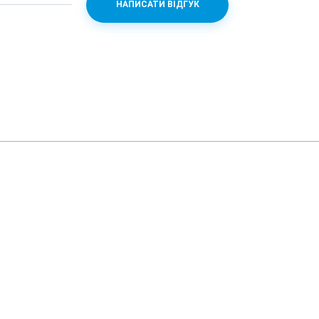
НАПИСАТИ ВІДГУК
 (f/2.8) + 48 (f/2.2)
кло
.8