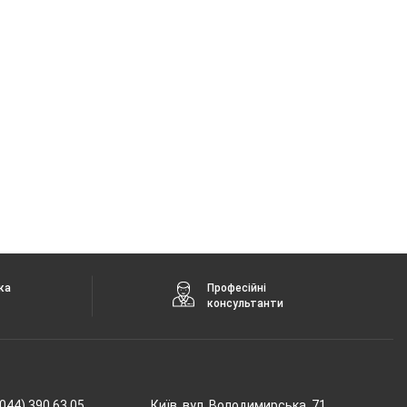
ка
Професійні
консультанти
044) 390 63 05
Київ, вул. Володимирська, 71