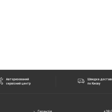
G
 без повідомлення.
Авторизований
Швидка достав
сервісний центр
по Києву
Гарантія
+38 (