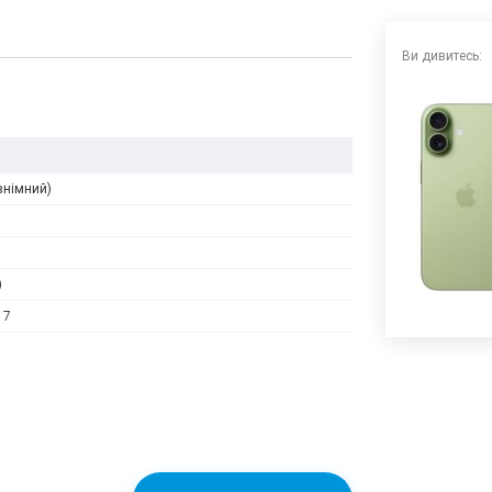
Ви дивитесь:
знімний)
)
17