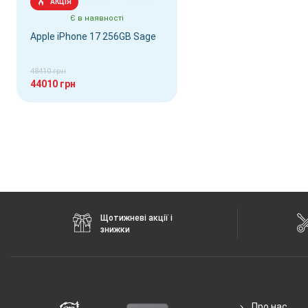
АКЦІЯ
Інтерфейсний роз'єм
Type-C
Є в наявності
Аудіороз'єм
Type-C
Apple iPhone 17 256GB Sage
Стандарти зв'язку
5G, 4G, 3G, 2
48410 грн
Характеристики та комплектацію товару виробник може змінити
44010 грн
Щотижневі акції і
знижки
Про нас