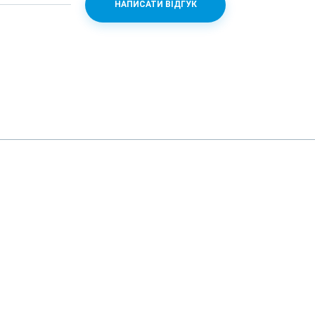
НАПИСАТИ ВІДГУК
 (f/2.2)
кло
 8
n/ac/6e/7, tri-band