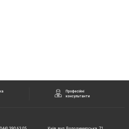
ка
Професійні
консультанти
044) 390 63 05
Київ, вул. Володимирська, 71