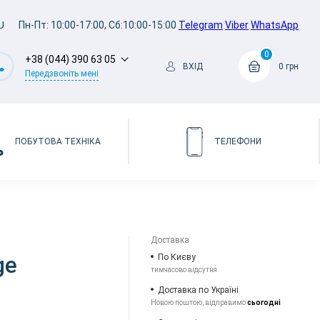
U
Пн-Пт: 10:00-17:00, Сб:10:00-15:00
Telegram
Viber
WhatsApp
0
+38 (044) 390 63 05
ВХІД
0 грн
Передзвоніть мені
ПОБУТОВА ТЕХНІКА
ТЕЛЕФОНИ
Доставка
ge
По Києву
тимчасово відсутня
Доставка по Україні
Новою поштою, відправимо
сьогодні