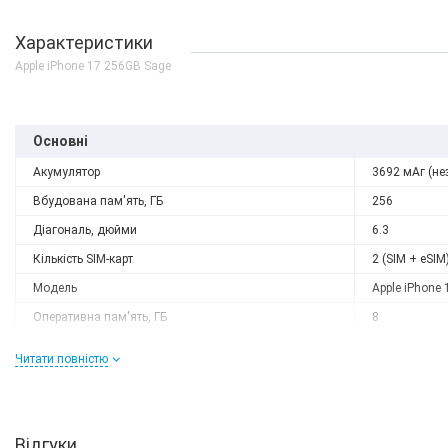
Характеристики
Apple iPhone 17 256GB Sage
Основні
Акумулятор
3692 мАг (не
Вбудована пам'ять, ГБ
256
Діагональ, дюйми
6.3
Кількість SIM-карт
2 (SIM + eSIM
Модель
Apple iPhone 
Оперативна пам'ять, ГБ
8
Слот розширення
немає
Читати повністю
Тип матриці
OLED
Процесор
Кількість ядер
6
Відгуки