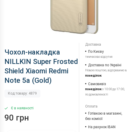
Доставка
Чохол-накладка
По Києву
тимчасово відсутня
NILLKIN Super Frosted
Доставка по Україні
Shield Xiaomi Redmi
Новою поштою, відправимо в
понеділок
Note 5a (Gold)
Самовивіз
понеділок
з 10:00 до 17:00,
Код товару: 4879
по домовленості
Оплата
Є в наявності
Готівкою в магазині,
90 грн
без комісії
На рахунок IBAN