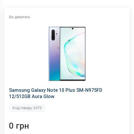
GPS
є
NFC
є
Ви дивитесь:
Wi-Fi
802.11 a/b/g/n/ас, 2.4 + 5 ГГц
Інтерфейсний роз'єм
Type-C
Аудіороз'єм
немає
Характеристики та комплектацію товару виробник може
змінити без повідомлення.
Samsung Galaxy Note 10 Plus SM-N975FD
12/512GB Aura Glow
Код товару: 6375
0 грн