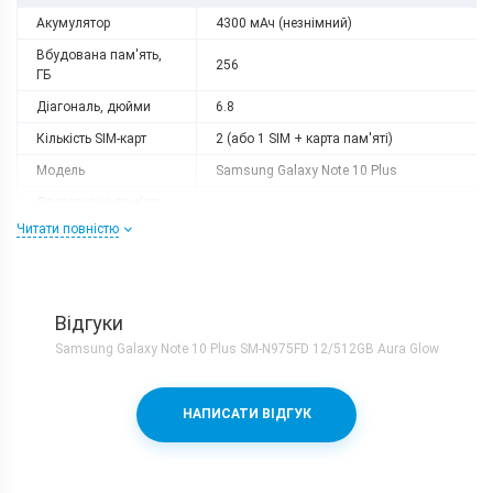
Акумулятор
4300 мАч (незнімний)
Вбудована пам'ять,
256
ГБ
Діагональ, дюйми
6.8
Кількість SIM-карт
2 (або 1 SIM + карта пам'яті)
Модель
Samsung Galaxy Note 10 Plus
Оперативна пам'ять,
12
ГБ
Читати повністю
Роздільна здатність
3040х1440
Слот розширення
microSD
Тип матриці
Dynamic AMOLED
Відгуки
Samsung Galaxy Note 10 Plus SM-N975FD 12/512GB Aura Glow
Процесор
Кількість ядер
8
НАПИСАТИ ВІДГУК
Процесор
Samsung Exynos 9825 + Mali-G76MP12
Частота, GHz
2x2.73 + 2x2.4 + 4x1.9
Камера