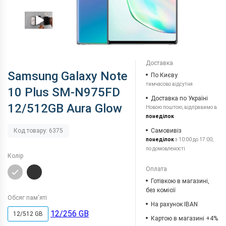
Доставка
Samsung Galaxy Note
По Києву
тимчасово відсутня
10 Plus SM-N975FD
Доставка по Україні
12/512GB Aura Glow
Новою поштою, відправимо в
понеділок
Самовивіз
Код товару: 6375
понеділок
з 10:00 до 17:00,
по домовленості
Колір
Оплата
Готівкою в магазині,
без комісії
Обсяг пам'яті
На рахунок IBAN
12/256 GB
12/512 GB
Картою в магазині +4%