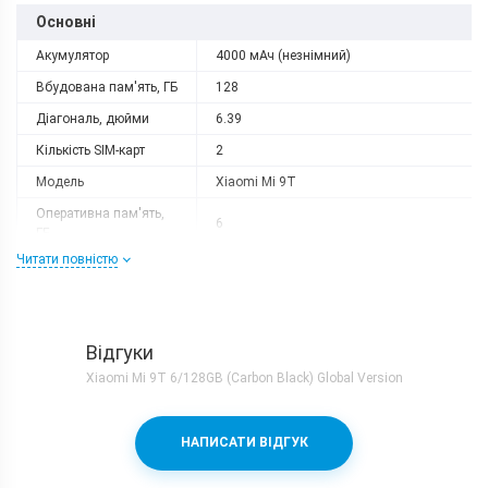
Основні
Акумулятор
4000 мАч (незнімний)
Вбудована пам'ять, ГБ
128
Діагональ, дюйми
6.39
Кількість SIM-карт
2
Модель
Xiaomi Mi 9T
Оперативна пам'ять,
6
ГБ
Читати повністю
Роздільна здатність
2340x1080
Слот розширення
немає
Тип матриці
AMOLED
Відгуки
Процесор
Xiaomi Mi 9T 6/128GB (Carbon Black) Global Version
Кількість ядер
8
Qualcomm Snapdragon 730 + Adreno
Процесор
НАПИСАТИ ВІДГУК
618
Частота, GHz
2x2.2 + 6х1.8