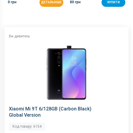
0 грн
80 грн
ДЕТАЛЬНІШЕ
КУПИТИ
GPS
є
NFC
є
Wi-Fi
802.11 a/b/g/n/ас, 2.4 + 5 ГГц
Інтерфейсний роз'єм
Type-C
Ви дивитесь:
Аудіороз'єм
3.5 мм
Характеристики та комплектацію товару виробник може
змінити без повідомлення.
Xiaomi Mi 9T 6/128GB (Carbon Black)
Global Version
Код товару: 6154