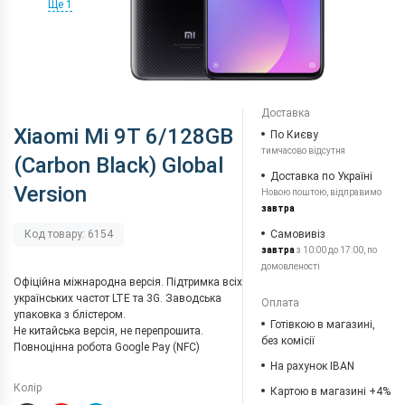
Ще 1
Доставка
Xiaomi Mi 9T 6/128GB
По Києву
тимчасово відсутня
(Carbon Black) Global
Доставка по Україні
Version
Новою поштою, відправимо
завтра
Самовивіз
Код товару: 6154
завтра
з 10:00 до 17:00, по
домовленості
Офіційна міжнародна версія. Підтримка всіх
українських частот LTE та 3G. Заводська
Оплата
упаковка з блістером.
Готівкою в магазині,
Не китайська версія, не перепрошита.
без комісії
Повноцінна робота Google Pay (NFC)
На рахунок IBAN
Колір
Картою в магазині +4%