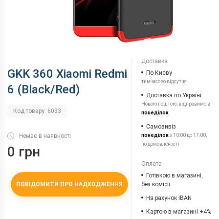
Доставка
GKK 360 Xiaomi Redmi
По Києву
тимчасово відсутня
6 (Black/Red)
Доставка по Україні
Новою поштою, відправимо в
Код товару: 6033
понеділок
Самовивіз
Немає в наявності
понеділок
з 10:00 до 17:00,
по домовленості
0 грн
Оплата
Готівкою в магазині,
ПОВІДОМИТИ ПРО НАДХОДЖЕННЯ
без комісії
На рахунок IBAN
Картою в магазині +4%