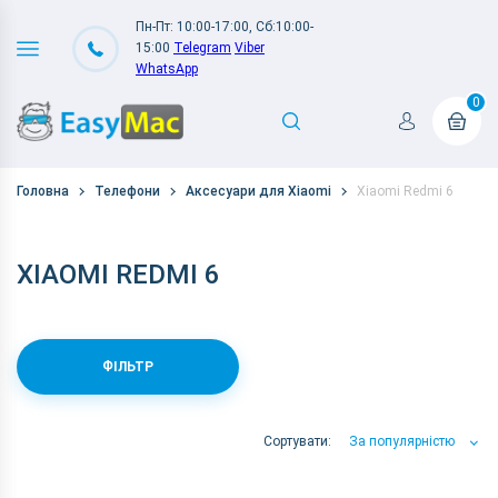
Пн-Пт: 10:00-17:00, Сб:10:00-
15:00
Telegram
Viber
WhatsApp
0
Головна
Телефони
Аксесуари для Xiaomi
Xiaomi Redmi 6
XIAOMI REDMI 6
ФІЛЬТР
Сортувати:
За популярністю
За популярністю
За ціною
За Назвою А-Я