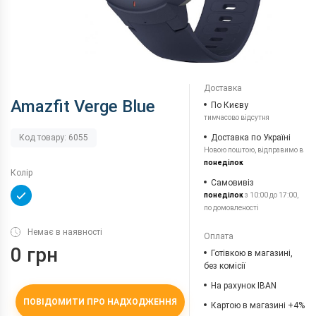
Доставка
Amazfit Verge Blue
По Києву
тимчасово відсутня
Доставка по Україні
Код товару: 6055
Новою поштою, відправимо в
понеділок
Колір
Самовивіз
понеділок
з 10:00 до 17:00,
по домовленості
Немає в наявності
Оплата
0 грн
Готівкою в магазині,
без комісії
На рахунок IBAN
ПОВІДОМИТИ ПРО НАДХОДЖЕННЯ
Картою в магазині +4%