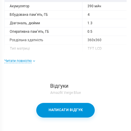
Акумулятор
390 мАч
Вбудована пам'ять, ГБ
4
Діагональ, дюйми
1.3
Оперативна пам'ять, ГБ
0.5
Роздільна здатність
360x360
Тип матриці
TFT LCD
Процесор
Читати повністю
Кількість ядер
2
Частота, GHz
1.2
Корпус
Відгуки
Amazfit Verge Blue
Вага, г
46
Захист від пилу і вологи
є (IP68)
НАПИСАТИ ВІДГУК
Матеріал рамки і кришки
пластик
Розміри, мм
43x43x12.6
Комунікації