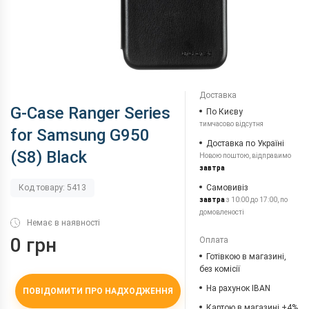
Доставка
G-Case Ranger Series
По Києву
тимчасово відсутня
for Samsung G950
Доставка по Україні
(S8) Black
Новою поштою, відправимо
завтра
Самовивіз
Код товару: 5413
завтра
з 10:00 до 17:00, по
домовленості
Немає в наявності
0 грн
Оплата
Готівкою в магазині,
без комісії
На рахунок IBAN
ПОВІДОМИТИ ПРО НАДХОДЖЕННЯ
Картою в магазині +4%