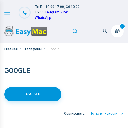
Пн-Пт: 10:00-17:00, Сб:10:00-
15:00
Telegram
Viber
WhatsApp
0
Главная
Телефоны
Google
GOOGLE
ФИЛЬТР
Сортировать:
По популярности
По популярности
По цене
По Названию А-Я