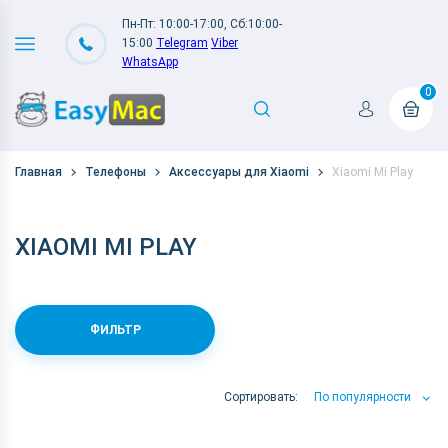
Пн-Пт: 10:00-17:00, Сб:10:00-
15:00
Telegram
Viber
WhatsApp
0
Главная
Телефоны
Аксессуары для Xiaomi
Xiaomi Mi Play
XIAOMI MI PLAY
ФИЛЬТР
Сортировать:
По популярности
По популярности
По цене
По Названию А-Я