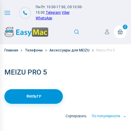
Пн-Пт: 10:00-17:00, Сб:10:00-
15:00
Telegram
Viber
WhatsApp
0
Главная
Телефоны
Аксессуары для MEIZU
Meizu Pro 5
MEIZU PRO 5
ФИЛЬТР
Сортировать:
По популярности
По популярности
По цене
По Названию А-Я