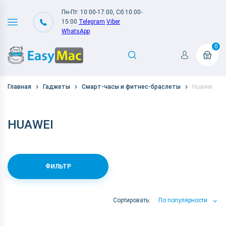
Пн-Пт: 10:00-17:00, Сб:10:00-
15:00
Telegram
Viber
WhatsApp
0
Главная
Гаджеты
Смарт-часы и фитнес-браслеты
Huawei
HUAWEI
ФИЛЬТР
Сортировать:
По популярности
По популярности
По цене
По Названию А-Я