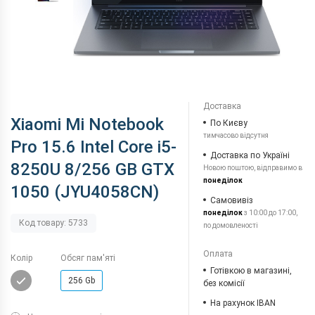
Доставка
Xiaomi Mi Notebook
По Києву
тимчасово відсутня
Pro 15.6 Intel Core i5-
Доставка по Україні
8250U 8/256 GB GTX
Новою поштою, відправимо в
понеділок
1050 (JYU4058CN)
Самовивіз
понеділок
з 10:00 до 17:00,
Код товару: 5733
по домовленості
Оплата
Колір
Обсяг пам'яті
Готівкою в магазині,
256 Gb
без комісії
На рахунок IBAN