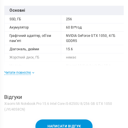
Основні
SSD, ГБ
256
Акумулятор
60 Вт*год
Графічний адаптер, об'єм
NVIDIA GeForce GTX 1050, 4 ГБ
пам'яті
GDDR5
Діагональ, дюйми
15.6
Жорсткий диск, ГБ
немає
Модель
Xiaomi Mi Notebook Pro 15.6
Читати повністю
Оперативна пам'ять, ГБ
8
Роздільна здатність
1920x1080
Тип матриці
IPS
Відгуки
Процесор
Xiaomi Mi Notebook Pro 15.6 Intel Core i5-8250U 8/256 GB GTX 1050
Кількість ядер
4
(JYU4058CN)
Процесор
Intel Core i5-8250U
Частота, GHz
1.6
НАПИСАТИ ВІДГУК