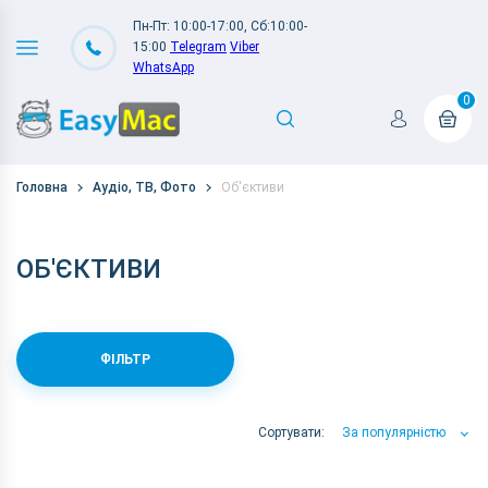
Пн-Пт: 10:00-17:00, Сб:10:00-
15:00
Telegram
Viber
WhatsApp
0
Головна
Аудіо, ТВ, Фото
Об'єктиви
ОБ'ЄКТИВИ
ФІЛЬТР
Сортувати:
За популярністю
За популярністю
За ціною
За Назвою А-Я