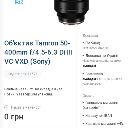
Ще 3
Доставка
Об'єктив Tamron 50-
По Києву
тимчасово відсутня
400mm f/4.5-6.3 Di III
Доставка по Україні
VC VXD (Sony)
Новою поштою, відправимо
сьогодні
Самовивіз
Код товару: 11571
сьогодні
з 10:00 до 17:00, по
домовленості
Реальна наявність на складі в Києві.
Новий, у заводській упаковці.
Оплата
Готівкою в магазині,
Немає в наявності
без комісії
0 грн
На рахунок IBAN
Картою в магазині +4%