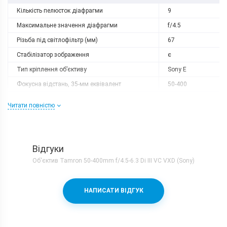
Кількість пелюсток діафрагми
9
Максимальне значення діафрагми
f/4.5
Різьба під світлофільтр (мм)
67
Стабілізатор зображення
є
Тип кріплення об’єктиву
Sony E
Фокусна відстань, 35-мм еквівалент
50-400
Корпус
Читати повністю
Вага, г
1155
Розміри, мм
88.5x183.4
Відгуки
Характеристики та комплектацію товару виробник може
змінити без повідомлення.
Об'єктив Tamron 50-400mm f/4.5-6.3 Di III VC VXD (Sony)
НАПИСАТИ ВІДГУК