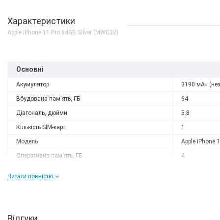
Характеристики
Apple iPhone 11 Pro 64GB Silver (MWC32)
Основні
Акумулятор
3190 мАч (не
Вбудована пам'ять, ГБ
64
Діагональ, дюйми
5.8
Кількість SIM-карт
1
Модель
Apple iPhone 1
Немає в наявності
Оперативна пам'ять, ГБ
4
Apple iPhone 11 Pro Sili
Роздільна здатність
2436x1125
Case - PRODUCT RED
Читати повністю
(MWYH2) (high copy)
Слот розширення
немає
0 грн
ДЕТАЛЬН
Тип матриці
Super Retina 
Процесор
Відгуки