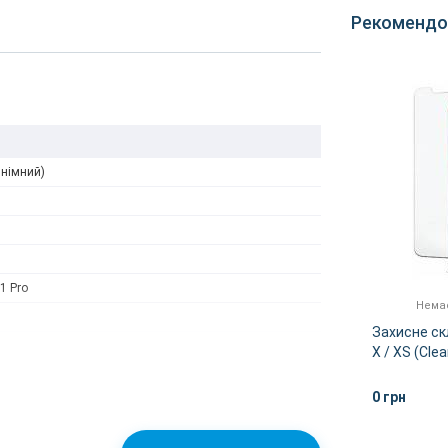
Рекомендо
знімний)
1 Pro
Немає в наявності
Немає
cone
Apple iPhone 11 Pro Silicone
Захисне скл
Case - White (MWYL2) (high
X / XS (Clea
copy)
0 грн
0 грн
ІШЕ
ДЕТАЛЬНІШЕ
OLED