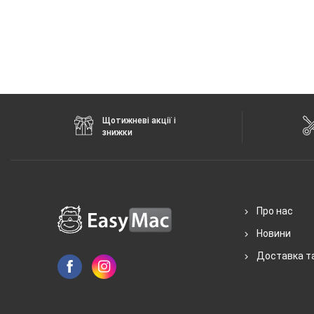
Щотижневі акції і
знижки
Про нас
Новини
Доставка т