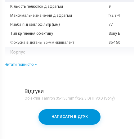
Кількість пелюсток діафрагми
9
Максимальне значення діафрагми
f/2.8-4
Різьба під світлофільтр (мм)
77
Тип кріплення об’єктиву
Sony E
Фокусна відстань, 35-мм еквівалент
35-150
Корпус
Вага, г
797
Читати повністю
Розміри, мм
127x84
Характеристики та комплектацію товару виробник може
змінити без повідомлення.
Відгуки
Об'єктив Tamron 35-150mm f/2-2.8 Di III VXD (Sony)
НАПИСАТИ ВІДГУК