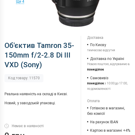
Ще 4
Доставка
Об'єктив Tamron 35-
По Києву
тимчасово відсутня
150mm f/2-2.8 Di III
Доставка по Україні
VXD (Sony)
Новою поштою, відправимо в
понеділок
Самовивіз
Код товару: 11570
понеділок
з 10:00 до 17:00,
по домовленості
Реальна наявність на складі в Києві.
Оплата
Новий, у заводській упаковці.
Готівкою в магазині,
без комісії
На рахунок IBAN
Немає в наявності
Картою в магазині +4%