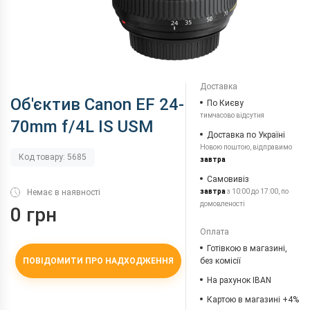
Доставка
Об'єктив Canon EF 24-
По Києву
тимчасово відсутня
70mm f/4L IS USM
Доставка по Україні
Новою поштою, відправимо
Код товару: 5685
завтра
Самовивіз
Немає в наявності
завтра
з 10:00 до 17:00, по
домовленості
0 грн
Оплата
Готівкою в магазині,
ПОВІДОМИТИ ПРО НАДХОДЖЕННЯ
без комісії
На рахунок IBAN
Картою в магазині +4%