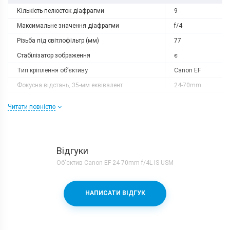
Кількість пелюсток діафрагми
9
Максимальне значення діафрагми
f/4
Різьба під світлофільтр (мм)
77
Стабілізатор зображення
є
Тип кріплення об’єктиву
Canon EF
Фокусна відстань, 35-мм еквівалент
24-70mm
Корпус
Читати повністю
Вага, г
600
Розміри, мм
83.4x93
Відгуки
Характеристики та комплектацію товару виробник може
змінити без повідомлення.
Об'єктив Canon EF 24-70mm f/4L IS USM
НАПИСАТИ ВІДГУК