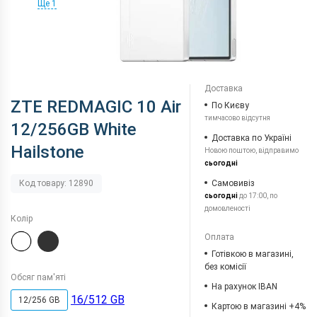
Ще 1
Доставка
ZTE REDMAGIC 10 Air
По Києву
тимчасово відсутня
12/256GB White
Доставка по Україні
Hailstone
Новою поштою, відправимо
сьогодні
Самовивіз
Код товару: 12890
сьогодні
до 17:00, по
домовленості
Колір
Оплата
Готівкою в магазині,
без комісії
Обсяг пам'яті
На рахунок IBAN
16/512 GB
12/256 GB
Картою в магазині +4%