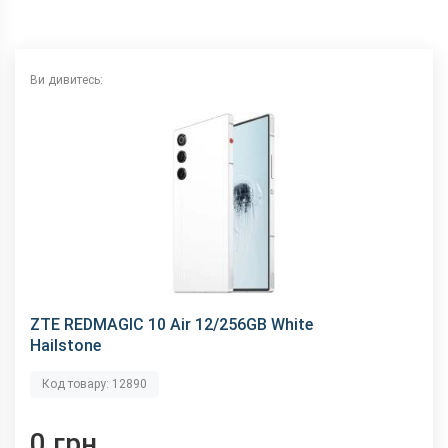
Камера
Відеозйомка
8K 30fps
Основна камера, Мп
50 (f/1.9) + 50 (f/2.2)
Ви дивитесь:
Фронтальна камера,
16 (f/2.0)
Мп
Корпус
Вага, г
205
Захист від пилу і
є (IP54)
вологи
Матеріал рамки і
алюміній + скло
кришки
Розміри, мм
164.3 x 76.6 x 7.9
ZTE REDMAGIC 10 Air 12/256GB White
Комунікації
Hailstone
Bluetooth
5.4
Код товару: 12890
GPS
є
NFC
є
0 грн