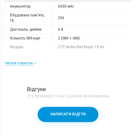
Акумулятор
6000 мАг
Вбудована пам'ять,
256
ГБ
Діагональ, дюйми
6.8
Кількість SIM-карт
2 (SIM + SIM)
Модель
ZTE Nubia Red Magic 10 Air
Оперативна пам'ять,
12
ГБ
Читати повністю
Роздільна здатність
2480x1116
Слот розширення
немає
Тип матриці
AMOLED
Відгуки
ZTE REDMAGIC 10 Air 12/256GB White Hailstone
Процесор
Кількість ядер
8
НАПИСАТИ ВІДГУК
Qualcomm Snapdragon 8 Gen 3 +
Процесор
Adreno 750
Частота, GHz
1x3.3 + 3x3.2 + 2x3.0 + 2x2.3