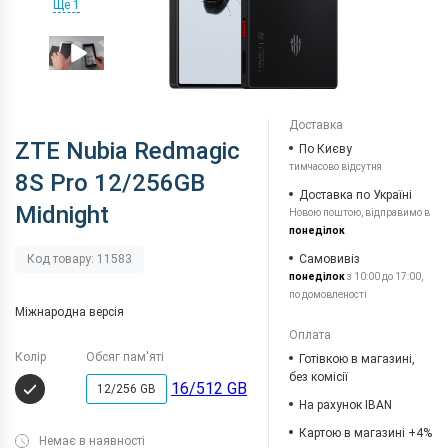
Ще 1
Доставка
ZTE Nubia Redmagic
По Києву
тимчасово відсутня
8S Pro 12/256GB
Доставка по Україні
Midnight
Новою поштою, відправимо в
понеділок
Самовивіз
Код товару: 11583
понеділок
з 10:00 до 17:00,
по домовленості
Міжнародна версія
Оплата
Колір
Обсяг пам'яті
Готівкою в магазині,
без комісії
16/512 GB
12/256 GB
На рахунок IBAN
Картою в магазині +4%
Немає в наявності