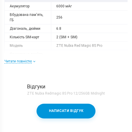
Акумулятор
6000 мАг
Вбудована пам'ять,
256
ГБ
Діагональ, дюйми
6.8
Кількість SIM-карт
2 (SIM + SIM)
Модель
ZTE Nubia Red Magic 8S Pro
Оперативна пам'ять,
12
ГБ
Читати повністю
Роздільна здатність
2480x1116
Слот розширення
немає
Тип матриці
AMOLED
Відгуки
ZTE Nubia Redmagic 8S Pro 12/256GB Midnight
Процесор
Кількість ядер
8
НАПИСАТИ ВІДГУК
Qualcomm Snapdragon 8 Gen 2 +
Процесор
Adreno 740
Частота, GHz
1x3.36 + 2x2.8 + 2x2.8 + 3x2.0