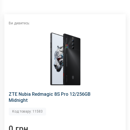
Камера
Відеозйомка
8K 30fps
Основна камера, Мп
50 (f/1.9) + 8 (f/2.2) + 2 (f/2.4)
Ви дивитесь:
Фронтальна камера,
16 (f/2.0)
Мп
Корпус
Вага, г
228
Захист від пилу і
немає
вологи
Матеріал рамки і
алюміній + скло
кришки
Розміри, мм
164 x 76.4 x 9.5
ZTE Nubia Redmagic 8S Pro 12/256GB
Комунікації
Midnight
Bluetooth
5.3
Код товару: 11583
GPS
є
NFC
є
0 грн