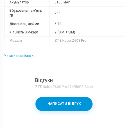
Акумулятор
5100 мАг
Вбудована пам'ять,
256
ГБ
Діагональ, дюйми
6.78
Кількість SIM-карт
2 (SIM + SIM)
Модель
ZTE Nubia Z60S Pro
Оперативна пам'ять,
12
ГБ
Читати повністю
Роздільна здатність
2800x1260
Слот розширення
немає
Тип матриці
AMOLED
Відгуки
ZTE Nubia Z60S Pro 12/256GB Black
Процесор
Кількість ядер
8
НАПИСАТИ ВІДГУК
Qualcomm Snapdragon 8 Gen 2 +
Процесор
Adreno 740
Частота, GHz
1x3.36 + 2x2.8 + 2x2.8 + 3x2.0
Камера