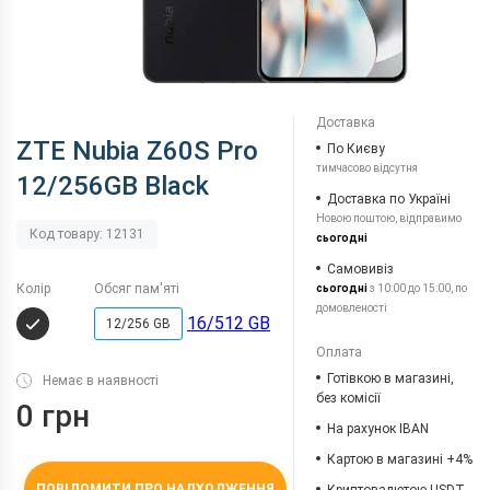
Доставка
ZTE Nubia Z60S Pro
По Києву
тимчасово відсутня
12/256GB Black
Доставка по Україні
Новою поштою, відправимо
Код товару: 12131
сьогодні
Самовивіз
Колір
Обсяг пам'яті
сьогодні
з 10:00 до 15:00, по
домовленості
16/512 GB
12/256 GB
Оплата
Готівкою в магазині,
Немає в наявності
без комісії
0 грн
На рахунок IBAN
Картою в магазині +4%
ПОВІДОМИТИ ПРО НАДХОДЖЕННЯ