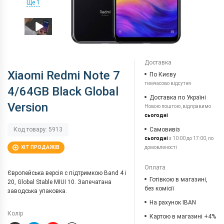
Ще 1
Доставка
Xiaomi Redmi Note 7
По Києву
тимчасово відсутня
4/64GB Black Global
Доставка по Україні
Version
Новою поштою, відправимо
сьогодні
Самовивіз
Код товару: 5913
сьогодні
з 10:00 до 17:00, по
домовленості
ХІТ ПРОДАЖІВ
Оплата
Європейська версія c підтримкою Band 4 і
Готівкою в магазині,
20, Global Stable MIUI 10. Запечатана
без комісії
заводська упаковка.
На рахунок IBAN
Колір
Картою в магазині +4%