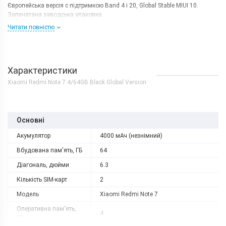
Європейська версія c підтримкою Band 4 і 20, Global Stable MIUI 10.
Запечатана заводська упаковка.
Читати повністю
Характеристики
Xiaomi Redmi Note 7 4/64GB Black Global Version
Основні
Акумулятор
4000 мАч (незнімний)
Вбудована пам'ять, ГБ
64
Діагональ, дюйми
6.3
Кількість SIM-карт
2
Модель
Xiaomi Redmi Note 7
Оперативна пам'ять,
4
ГБ