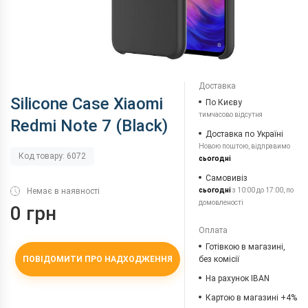
Доставка
Silicone Case Xiaomi
По Києву
тимчасово відсутня
Redmi Note 7 (Black)
Доставка по Україні
Новою поштою, відправимо
Код товару: 6072
сьогодні
Самовивіз
Немає в наявності
сьогодні
з 10:00 до 17:00, по
домовленості
0 грн
Оплата
Готівкою в магазині,
ПОВІДОМИТИ ПРО НАДХОДЖЕННЯ
без комісії
На рахунок IBAN
Картою в магазині +4%