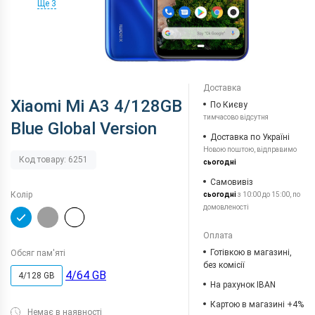
Ще 3
Доставка
Xiaomi Mi A3 4/128GB
По Києву
тимчасово відсутня
Blue Global Version
Доставка по Україні
Новою поштою, відправимо
Код товару: 6251
сьогодні
Самовивіз
Колір
сьогодні
з 10:00 до 15:00, по
домовленості
Оплата
Готівкою в магазині,
Обсяг пам'яті
без комісії
4/64 GB
4/128 GB
На рахунок IBAN
Картою в магазині +4%
Немає в наявності