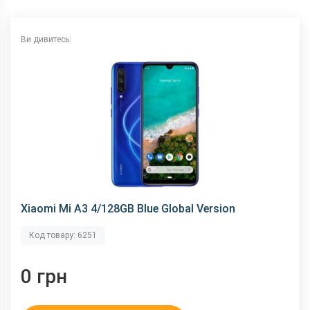
NFC
немає
Wi-Fi
802.11 a/b/g/n/ас, 2.4 + 5 ГГц
Ви дивитесь:
Інтерфейсний роз'єм
Type-C
Аудіороз'єм
3.5 мм
Характеристики та комплектацію товару виробник може
змінити без повідомлення.
Xiaomi Mi A3 4/128GB Blue Global Version
Код товару: 6251
0 грн