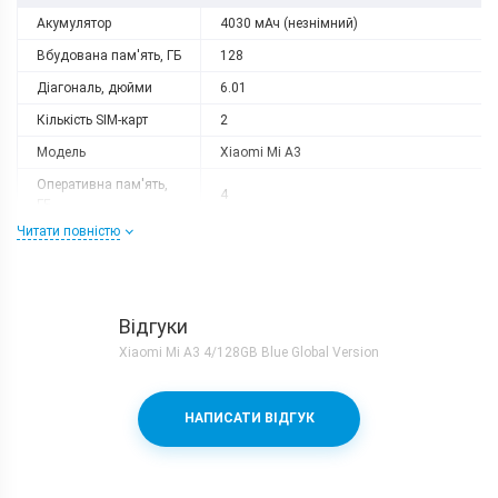
Акумулятор
4030 мАч (незнімний)
Вбудована пам'ять, ГБ
128
Діагональ, дюйми
6.01
Кількість SIM-карт
2
Модель
Xiaomi Mi A3
Оперативна пам'ять,
4
ГБ
Читати повністю
Роздільна здатність
1560x720
Слот розширення
microSD (до 256 GB)
Тип матриці
Super AMOLED
Відгуки
Процесор
Xiaomi Mi A3 4/128GB Blue Global Version
Кількість ядер
8
Qualcomm Snapdragon 665 + Adreno
Процесор
НАПИСАТИ ВІДГУК
610
Частота, GHz
2.2
Камера