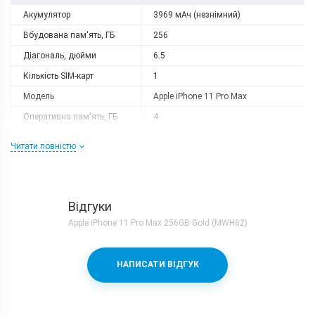
Акумулятор
3969 мАч (незнімний)
Вбудована пам'ять, ГБ
256
Діагональ, дюйми
6.5
Кількість SIM-карт
1
Модель
Apple iPhone 11 Pro Max
Оперативна пам'ять, ГБ
4
Роздільна здатність
2688x1242
Читати повністю
Слот розширення
немає
Тип матриці
Super Retina OLED
Процесор
Відгуки
Кількість ядер
6
Apple iPhone 11 Pro Max 256GB Gold (MWH62)
Процесор
Apple A13 Bionic
Частота, GHz
2x2.65 + 4x1.8
НАПИСАТИ ВІДГУК
Камера
Відеозйомка
4K 60fps