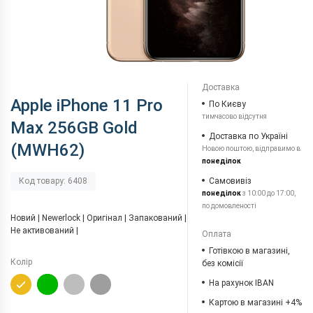
Доставка
Apple iPhone 11 Pro
По Києву
тимчасово відсутня
Max 256GB Gold
Доставка по Україні
(MWH62)
Новою поштою, відправимо в
понеділок
Самовивіз
Код товару: 6408
понеділок
з 10:00 до 17:00,
по домовленості
Новий | Newerlock | Оригінал | Запакований |
Не активований |
Оплата
Готівкою в магазині,
Колір
без комісії
На рахунок IBAN
Картою в магазині +4%