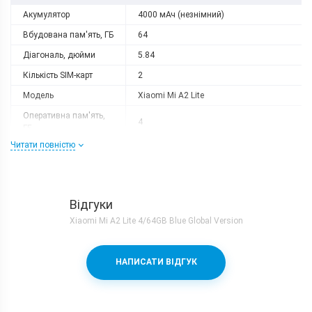
Акумулятор
4000 мАч (незнімний)
Вбудована пам'ять, ГБ
64
Діагональ, дюйми
5.84
Кількість SIM-карт
2
Модель
Xiaomi Mi A2 Lite
Оперативна пам'ять,
4
ГБ
Читати повністю
Роздільна здатність
2280x1080
Слот розширення
microSD (до 128 GB)
Тип матриці
IPS
Відгуки
Процесор
Xiaomi Mi A2 Lite 4/64GB Blue Global Version
Кількість ядер
8
Qualcomm Snapdragon 625 + Adreno
Процесор
НАПИСАТИ ВІДГУК
506
Частота, GHz
2
Камера