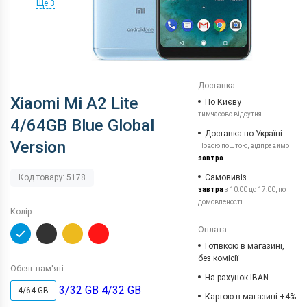
Ще 3
Доставка
Xiaomi Mi A2 Lite
По Києву
тимчасово відсутня
4/64GB Blue Global
Доставка по Україні
Version
Новою поштою, відправимо
завтра
Самовивіз
Код товару: 5178
завтра
з 10:00 до 17:00, по
домовленості
Колір
Оплата
Готівкою в магазині,
без комісії
Обсяг пам'яті
На рахунок IBAN
3/32 GB
4/32 GB
4/64 GB
Картою в магазині +4%