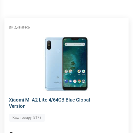
NFC
немає
Wi-Fi
802.11 a/b/g/n/ас, 2.4 + 5 ГГц
Інтерфейсний роз'єм
microUSB
Ви дивитесь:
Аудіороз'єм
3.5 мм
Характеристики та комплектацію товару виробник може
змінити без повідомлення.
Xiaomi Mi A2 Lite 4/64GB Blue Global
Version
Код товару: 5178