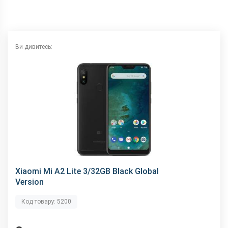
NFC
немає
Wi-Fi
802.11 a/b/g/n/ас, 2.4 + 5 ГГц
Інтерфейсний роз'єм
microUSB
Ви дивитесь:
Аудіороз'єм
3.5 мм
Характеристики та комплектацію товару виробник може
змінити без повідомлення.
Xiaomi Mi A2 Lite 3/32GB Black Global
Version
Код товару: 5200