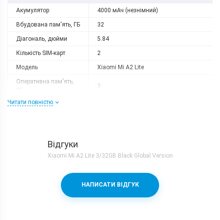
Акумулятор
4000 мАч (незнімний)
Вбудована пам'ять, ГБ
32
Діагональ, дюйми
5.84
Кількість SIM-карт
2
Модель
Xiaomi Mi A2 Lite
Оперативна пам'ять,
3
ГБ
Читати повністю
Роздільна здатність
2280x1080
Слот розширення
microSD (до 128 GB)
Тип матриці
IPS
Відгуки
Процесор
Xiaomi Mi A2 Lite 3/32GB Black Global Version
Кількість ядер
8
Qualcomm Snapdragon 625 + Adreno
Процесор
НАПИСАТИ ВІДГУК
506
Частота, GHz
2
Камера