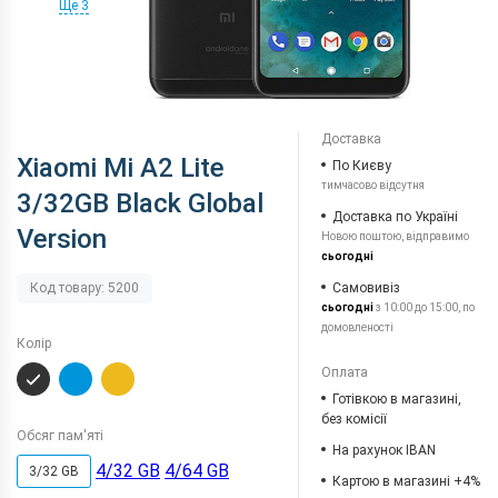
Ще 3
Доставка
Xiaomi Mi A2 Lite
По Києву
тимчасово відсутня
3/32GB Black Global
Доставка по Україні
Version
Новою поштою, відправимо
сьогодні
Самовивіз
Код товару: 5200
сьогодні
з 10:00 до 15:00, по
домовленості
Колір
Оплата
Готівкою в магазині,
без комісії
Обсяг пам'яті
На рахунок IBAN
4/32 GB
4/64 GB
3/32 GB
Картою в магазині +4%