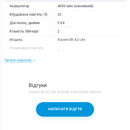
Акумулятор
4000 мАч (незнімний)
Вбудована пам'ять, ГБ
32
Діагональ, дюйми
5.84
Кількість SIM-карт
2
Модель
Xiaomi Mi A2 Lite
Оперативна пам'ять,
4
ГБ
Читати повністю
Роздільна здатність
2280x1080
Слот розширення
microSD (до 128 GB)
Тип матриці
IPS
Відгуки
Процесор
Xiaomi Mi A2 Lite 4/32GB Gold Global Version
Кількість ядер
8
Qualcomm Snapdragon 625 + Adreno
Процесор
НАПИСАТИ ВІДГУК
506
Частота, GHz
2
Камера