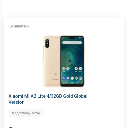
NFC
немає
Wi-Fi
802.11 a/b/g/n/ас, 2.4 + 5 ГГц
Інтерфейсний роз'єм
microUSB
Ви дивитесь:
Аудіороз'єм
3.5 мм
Характеристики та комплектацію товару виробник може
змінити без повідомлення.
Xiaomi Mi A2 Lite 4/32GB Gold Global
Version
Код товару: 5256