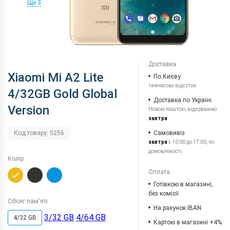
Ще 3
Доставка
Xiaomi Mi A2 Lite
По Києву
тимчасово відсутня
4/32GB Gold Global
Доставка по Україні
Version
Новою поштою, відправимо
завтра
Самовивіз
Код товару: 5256
завтра
з 10:00 до 17:00, по
домовленості
Колір
Оплата
Готівкою в магазині,
без комісії
Обсяг пам'яті
На рахунок IBAN
3/32 GB
4/64 GB
4/32 GB
Картою в магазині +4%