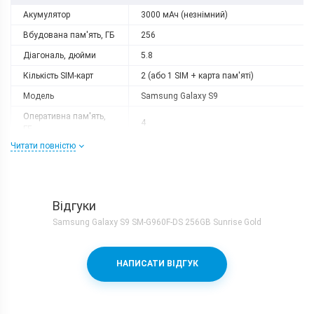
Акумулятор
3000 мАч (незнімний)
Вбудована пам'ять, ГБ
256
Діагональ, дюйми
5.8
Кількість SIM-карт
2 (або 1 SIM + карта пам'яті)
Модель
Samsung Galaxy S9
Оперативна пам'ять,
4
ГБ
Читати повністю
Роздільна здатність
2960x1440
Слот розширення
microSD
Тип матриці
Super AMOLED
Відгуки
Процесор
Samsung Galaxy S9 SM-G960F-DS 256GB Sunrise Gold
Кількість ядер
8
Samsung Exynos 9810 + Mali-
Процесор
НАПИСАТИ ВІДГУК
G72MP18
Частота, GHz
4х2.7 + 4х1.8
Камера