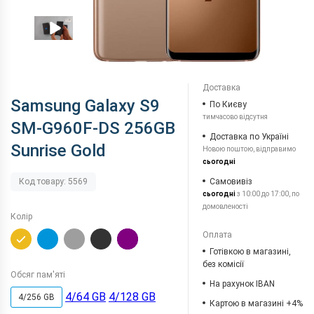
Доставка
Samsung Galaxy S9
По Києву
тимчасово відсутня
SM-G960F-DS 256GB
Доставка по Україні
Sunrise Gold
Новою поштою, відправимо
сьогодні
Самовивіз
Код товару: 5569
сьогодні
з 10:00 до 17:00, по
домовленості
Колір
Оплата
Готівкою в магазині,
без комісії
Обсяг пам'яті
На рахунок IBAN
4/64 GB
4/128 GB
4/256 GB
Картою в магазині +4%