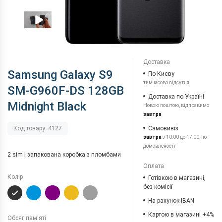
Доставка
Samsung Galaxy S9
По Києву
тимчасово відсутня
SM-G960F-DS 128GB
Доставка по Україні
Midnight Black
Новою поштою, відправимо
завтра
Самовивіз
Код товару: 4127
завтра
з 10:00 до 17:00, по
домовленості
2 sim | запакована коробка з пломбами
Оплата
Колір
Готівкою в магазині,
без комісії
На рахунок IBAN
Картою в магазині +4%
Обсяг пам'яті