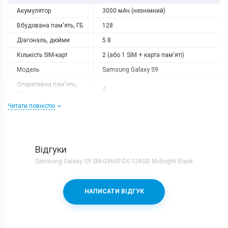
Акумулятор
3000 мАч (незнімний)
Вбудована пам'ять, ГБ
128
Діагональ, дюйми
5.8
Кількість SIM-карт
2 (або 1 SIM + карта пам'яті)
Модель
Samsung Galaxy S9
Оперативна пам'ять,
4
ГБ
Читати повністю
Роздільна здатність
2960x1440
Слот розширення
microSD
Тип матриці
Super AMOLED
Відгуки
Процесор
Samsung Galaxy S9 SM-G960F-DS 128GB Midnight Black
Кількість ядер
8
Samsung Exynos 9810 + Mali-
Процесор
НАПИСАТИ ВІДГУК
G72MP18
Частота, GHz
4х2.7 + 4х1.8
Камера