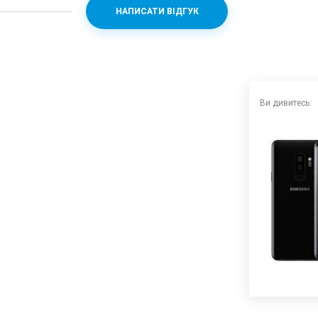
НАПИСАТИ ВІДГУК
10 + Mali-G72MP18
Ви дивитесь:
240fps, 720p 960fps
)