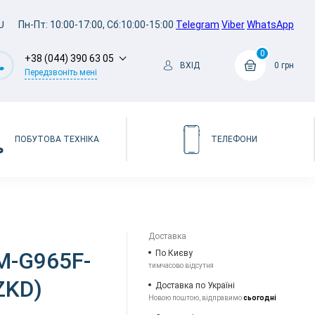
U
Пн-Пт: 10:00-17:00, Сб:10:00-15:00
Telegram
Viber
WhatsApp
0
+38 (044) 390 63 05
ВХІД
0 грн
Передзвоніть мені
ПОБУТОВА ТЕХНІКА
ТЕЛЕФОНИ
Доставка
M-G965F-
По Києву
тимчасово відсутня
ZKD)
Доставка по Україні
Новою поштою, відправимо
сьогодні