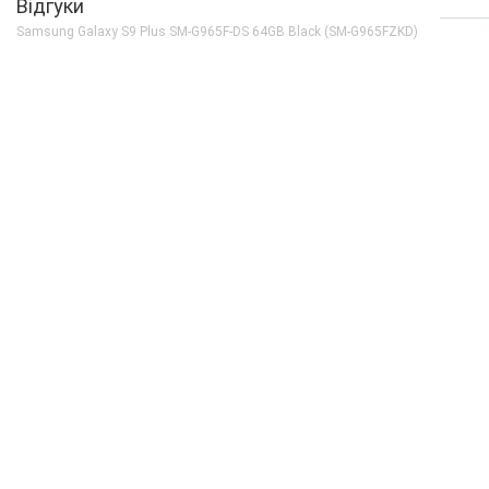
Відгуки
Кількість ядер
8
Samsung Galaxy S9 Plus SM-G965F-DS 64GB Black (SM-G965FZKD)
Процесор
Samsung Exynos 98
Частота, GHz
4х2.7 + 4х1.8
Камера
Відеозйомка
2160p 60fps, 1080p 
Основна камера, Мп
12 (f/2.4) + 12 (f/2.4
Спалах
є
Фронтальна камера, Мп
8 (f/1.7)
Корпус
Вага, г
189
Захист від пилу і вологи
є (IP68)
Матеріал рамки і кришки
алюміній + скло
Розміри, мм
158.1 x 73.8 x 8.5
Комунікації
Bluetooth
5.0