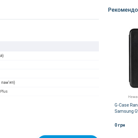
Рекомендо
й)
 пам'яті)
 Plus
Є в наявності
Немає
 0.2
Захисне скло 5D Edge
G-Case Rang
lus)
Samsung G965 (S9 Plus)
Samsung G9
Clear
Black
400 грн
0 грн
ІШЕ
КУПИТИ