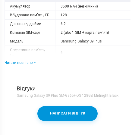
Акумулятор
3500 мАч (незнімний)
Вбудована пам'ять, ГБ
128
Діагональ, дюйми
6.2
Кількість SIM-карт
2 (або 1 SIM + карта пам'яті)
Модель
Samsung Galaxy S9 Plus
Оперативна пам'ять,
6
ГБ
Читати повністю
Роздільна здатність
2960x1440
Слот розширення
microSD
Тип матриці
Super AMOLED
Відгуки
Процесор
Samsung Galaxy S9 Plus SM-G965F-DS 128GB Midnight Black
Кількість ядер
8
Samsung Exynos 9810 + Mali-
Процесор
НАПИСАТИ ВІДГУК
G72MP18
Частота, GHz
4х2.7 + 4х1.8
Камера