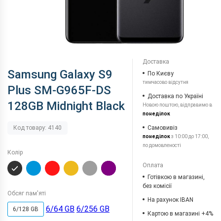
Доставка
Samsung Galaxy S9
По Києву
тимчасово відсутня
Plus SM-G965F-DS
Доставка по Україні
128GB Midnight Black
Новою поштою, відправимо в
понеділок
Самовивіз
Код товару: 4140
понеділок
з 10:00 до 17:00,
по домовленості
Колір
Оплата
Готівкою в магазині,
без комісії
Обсяг пам'яті
На рахунок IBAN
6/64 GB
6/256 GB
6/128 GB
Картою в магазині +4%