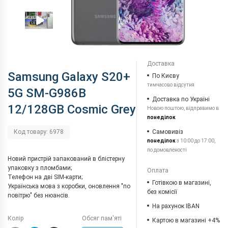
Доставка
Samsung Galaxy S20+
По Києву
тимчасово відсутня
5G SM-G986B
Доставка по Україні
12/128GB Cosmic Grey
Новою поштою, відправимо в
понеділок
Самовивіз
Код товару: 6978
понеділок
з 10:00 до 17:00,
по домовленості
Новий пристрій запакований в блістерну
упаковку з пломбами;
Оплата
Телефон на дві SIM-карти;
Готівкою в магазині,
Українська мова з коробки, оновлення "по
без комісії
повітрю" без нюансів.
На рахунок IBAN
Колір
Обсяг пам'яті
Картою в магазині +4%