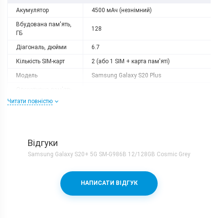
Акумулятор
4500 мАч (незнімний)
Вбудована пам'ять,
128
ГБ
Діагональ, дюйми
6.7
Кількість SIM-карт
2 (або 1 SIM + карта пам'яті)
Модель
Samsung Galaxy S20 Plus
Оперативна пам'ять,
12
ГБ
Читати повністю
Роздільна здатність
3200x1440
Слот розширення
немає
Тип матриці
Dynamic AMOLED
Відгуки
Samsung Galaxy S20+ 5G SM-G986B 12/128GB Cosmic Grey
Процесор
Кількість ядер
8
НАПИСАТИ ВІДГУК
Процесор
Samsung Exynos 990 + Mali-G77MP11
Частота, GHz
1x2.84 + 3x2.42 + 4x1.8
Камера